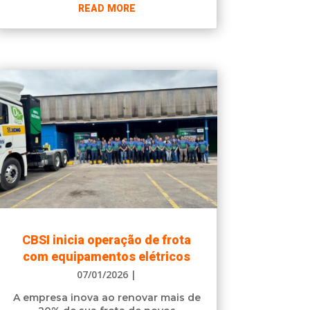
READ MORE
CBSI inicia operação de frota
com equipamentos elétricos
07/01/2026
|
A empresa inova ao renovar mais de