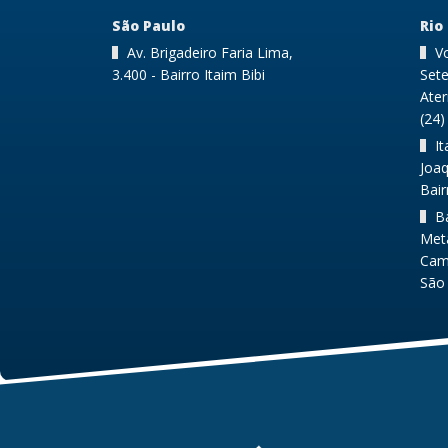
São Paulo
Rio
Av. Brigadeiro Faria Lima,
Vo
3.400 - Bairro Itaim Bibi
Sete
Ate
(24
I
Joaq
Bair
B
Metá
Camp
São 