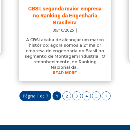
CBSI: segunda maior empresa
no Ranking da Engenharia
Brasileira
09/10/2025
|
A CBSI acaba de alcançar um marco
histórico: agora somos a 2ª maior
empresa de engenharia do Brasil no
segmento de Montagem Industrial. O
reconhecimento, no Ranking
Nacional da...
READ MORE
Página 1 de 7
1
2
3
4
...
»