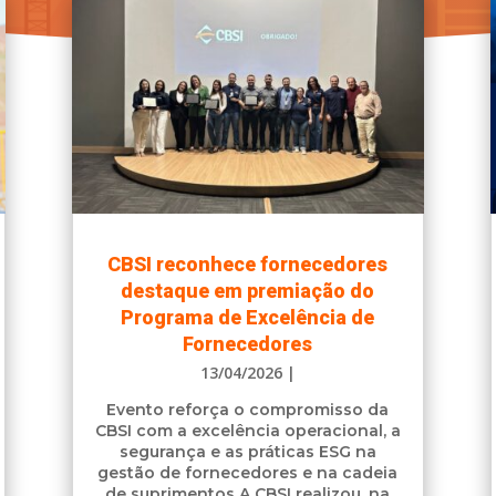
CBSI reconhece fornecedores
destaque em premiação do
Programa de Excelência de
Fornecedores
13/04/2026
|
Evento reforça o compromisso da
CBSI com a excelência operacional, a
segurança e as práticas ESG na
gestão de fornecedores e na cadeia
de suprimentos A CBSI realizou, na