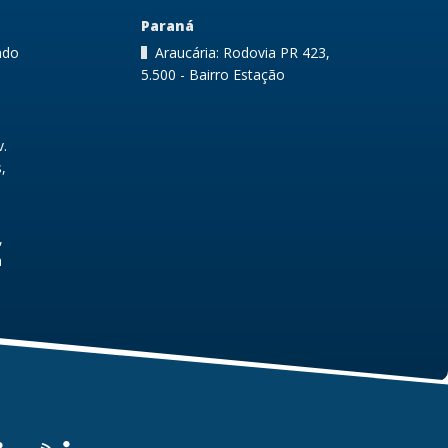
Paraná
ndo
Araucária: Rodovia PR 423,
5.500 - Bairro Estação
v.
,
,
a