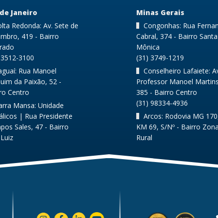
 de Janeiro
Minas Gerais
lta Redonda: Av. Sete de
Congonhas: Rua Ferna
mbro, 419 - Bairro
Cabral, 374 - Bairro Santa
rrado
Mônica
) 3512-3100
(31) 3749-1219
taguaí: Rua Manoel
Conselheiro Lafaiete: A
uim da Paixão, 52 -
Professor Manoel Martins
ro Centro
385 - Bairro Centro
(31) 98334-4936
arra Mansa: Unidade
licos | Rua Presidente
Arcos: Rodovia MG 170
os Sales, 47 - Bairro
KM 69, S/Nº - Bairro Zon
Luiz
Rural