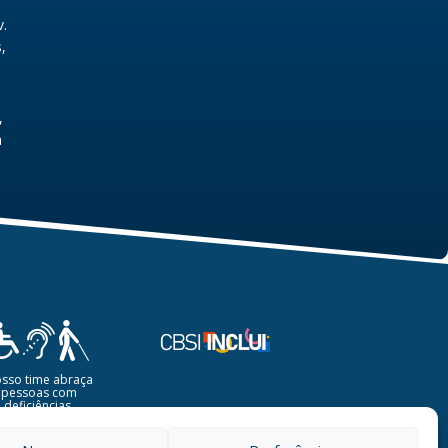
v.
,
,
a
sso time abraça
pessoas com
deficiências.