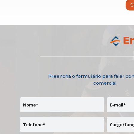
C
E
Preencha o formulário para falar co
comercial.
Nome*
E-mail*
Telefone*
Cargo/fun