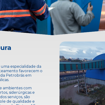
tura
 uma especialidade da
jateamento favorecem o
s da Petrobrás em
licas.
de ambientes com
tos, siderúrgicas e
dos serviços, são
ole de qualidade e