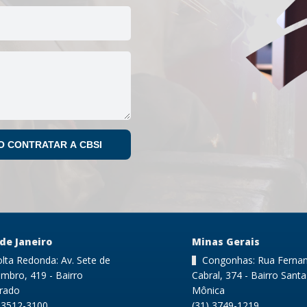
 de Janeiro
Minas Gerais
lta Redonda: Av. Sete de
Congonhas: Rua Ferna
mbro, 419 - Bairro
Cabral, 374 - Bairro Santa
rrado
Mônica
) 3512-3100
(31) 3749-1219