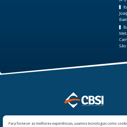
I
Joaq
Bair
B
Metá
Camp
São 
Para fornecer as melhores experiências, usamos tecnologias como cook