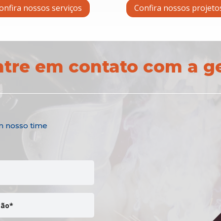
onfira nossos serviços
Confira nossos projeto
ntre em contato com a g
m nosso time
ção*