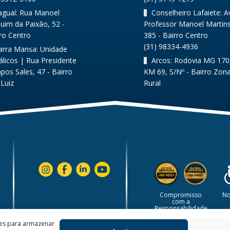
taguaí: Rua Manoel
Conselheiro Lafaiete: A
uim da Paixão, 52 -
Professor Manoel Martins
ro Centro
385 - Bairro Centro
(31) 98334-4936
arra Mansa: Unidade
licos | Rua Presidente
Arcos: Rodovia MG 170
os Sales, 47 - Bairro
KM 69, S/Nº - Bairro Zon
Luiz
Rural
No
Compromisso
com a
Responsabilidade
Social e
Ambiental.
ies para armazenar