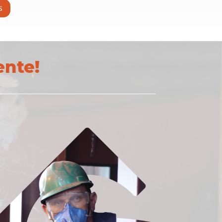
s
ente!