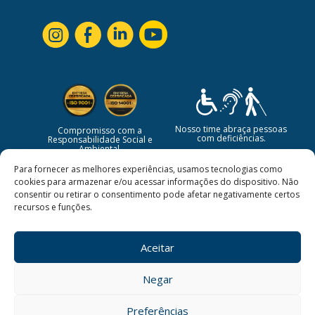
Nosso time abraça pessoas
Compromisso com a
com deficiências.
Responsabilidade Social e
Ambiental.
Para fornecer as melhores experiências, usamos tecnologias como
cookies para armazenar e/ou acessar informações do dispositivo. Não
consentir ou retirar o consentimento pode afetar negativamente certos
recursos e funções.
Aceitar
Negar
©
2026
CBSI Soluções em Serviços | Todos os direitos
estão reservados.
Preferências