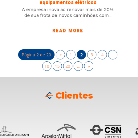
equipamentos elétricos
A empresa inova ao renovar mais de 20%
de sua frota de novos caminhões com...
READ MORE
Página 2 de 20
«
1
2
3
4
...
10
15
20
...
»
Clientes