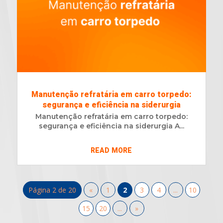
Manutenção refratária em carro torpedo:
segurança e eficiência na siderurgia
Manutenção refratária em carro torpedo:
segurança e eficiência na siderurgia A...
READ MORE
Página 2 de 20
«
1
2
3
4
...
10
15
20
...
»