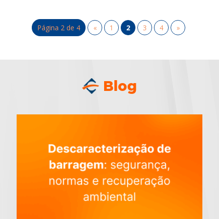
Página 2 de 4
«
1
2
3
4
»
Blog