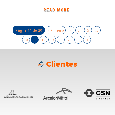
READ MORE
Página 11 de 20
« Primeira
«
...
5
...
10
11
12
13
...
20
...
»
Clientes