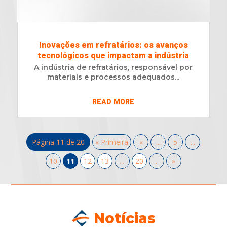
Inovações em refratários: os avanços
tecnológicos que impactam a indústria
A indústria de refratários, responsável por
materiais e processos adequados...
READ MORE
Página 11 de 20
« Primeira
«
...
5
...
10
11
12
13
...
20
...
»
Notícias