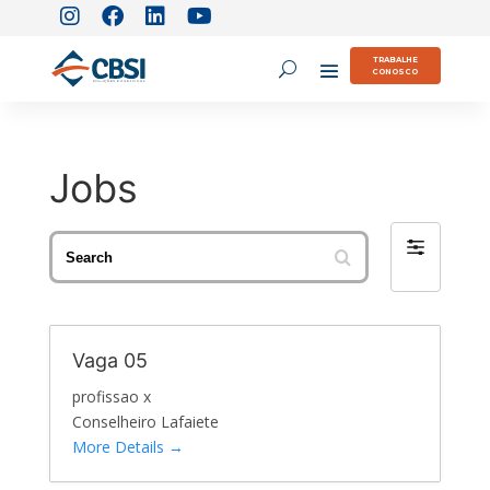
TRABALHE
CONOSCO
Jobs
Search
Filter
by
Vaga 05
profissao x
Conselheiro Lafaiete
More Details