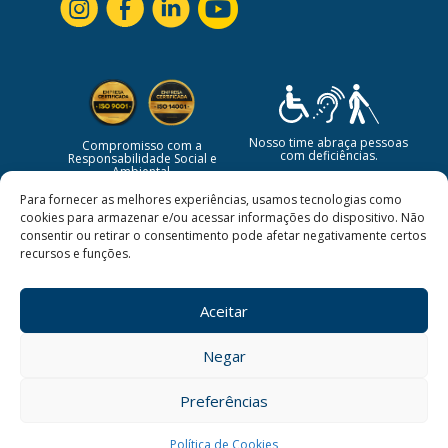
Nosso time abraça pessoas
Compromisso com a
com deficiências.
Responsabilidade Social e
Ambiental.
Para fornecer as melhores experiências, usamos tecnologias como
cookies para armazenar e/ou acessar informações do dispositivo. Não
consentir ou retirar o consentimento pode afetar negativamente certos
recursos e funções.
Aceitar
Negar
©
2026
CBSI Soluções em Serviços | Todos os direitos
estão reservados.
Preferências
Desenvolvido por:
Política de Cookies