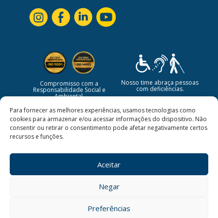
Nosso time abraça pessoas
Compromisso com a
com deficiências.
Responsabilidade Social e
Ambiental.
Para fornecer as melhores experiências, usamos tecnologias como
cookies para armazenar e/ou acessar informações do dispositivo. Não
consentir ou retirar o consentimento pode afetar negativamente certos
recursos e funções.
Aceitar
Negar
©
2026
CBSI Soluções em Serviços | Todos os direitos
estão reservados.
Preferências